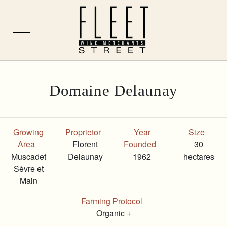
Skip
Domaine Delaunay
to
content
Growing
Proprietor
Year
Size
Area
Florent
Founded
30
Muscadet
Delaunay
1962
hectares
Sèvre et
Main
Farming Protocol
Organic
+